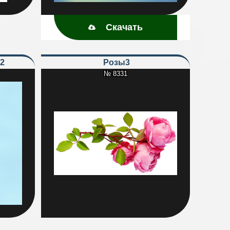
Скачать
2
Розы3
№ 8331