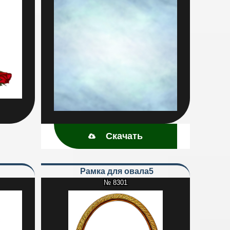
Скачать
Рамка для овала5
№ 8301