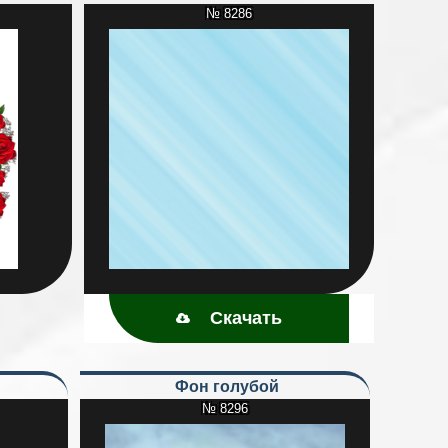
№ 8286
Скачать
Фон голубой
№ 8296