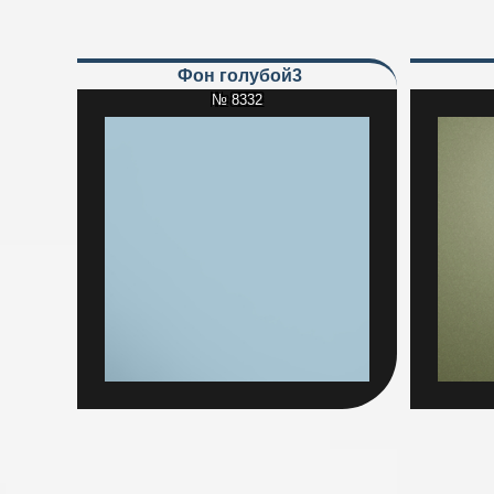
Фон голубой3
№ 8332