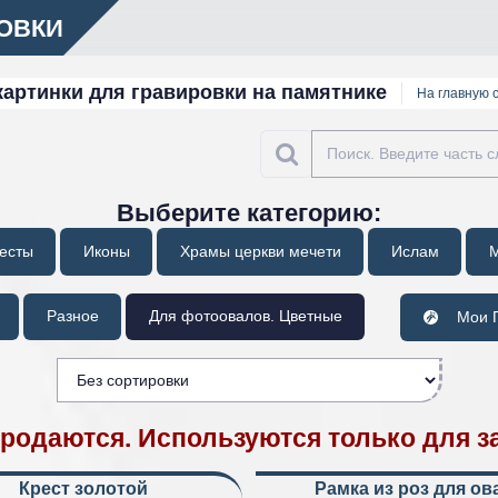
РОВКИ
артинки для гравировки на памятнике
На главную 
Выберите категорию:
есты
Иконы
Храмы церкви мечети
Ислам
М
Разное
Для фотоовалов. Цветные
Мои П
продаются. Используются только для з
Крест золотой
Рамка из роз для ов