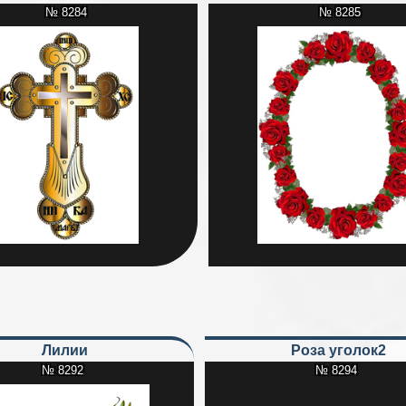
№ 8284
№ 8285
Лилии
Роза уголок2
№ 8292
№ 8294