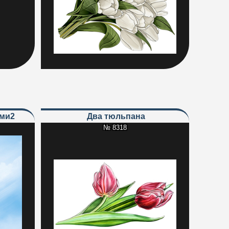
ами2
Два тюльпана
№ 8318