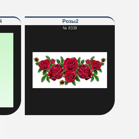
й
Розы2
№ 8338