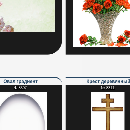
Овал градиент
Крест деревянны
№ 8307
№ 8311