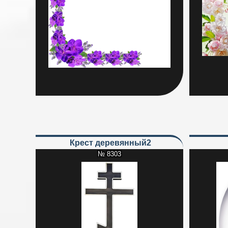
Крест деревянный2
№ 8303