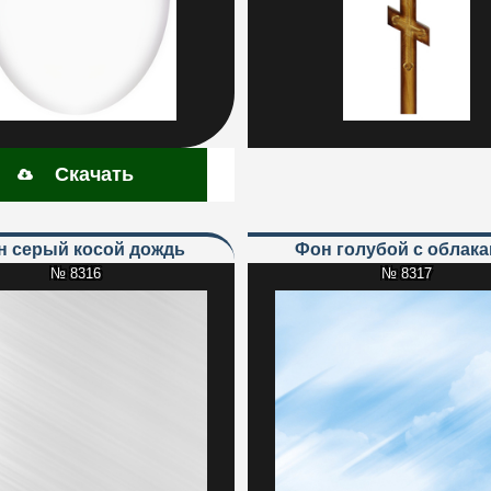
Скачать
он серый косой дождь
Фон голубой с облак
№ 8316
№ 8317