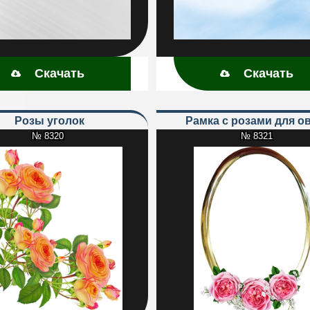
Скачать
Скачать
Розы уголок
Рамка с розами для о
№ 8320
№ 8321