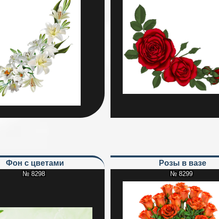
Фон с цветами
Розы в вазе
№ 8298
№ 8299