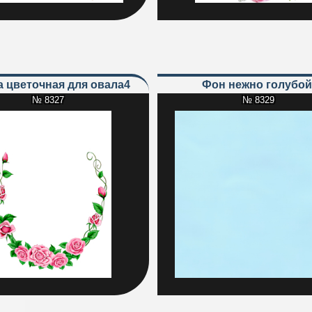
ка цветочная для овала4
Фон нежно голубой
№ 8327
№ 8329