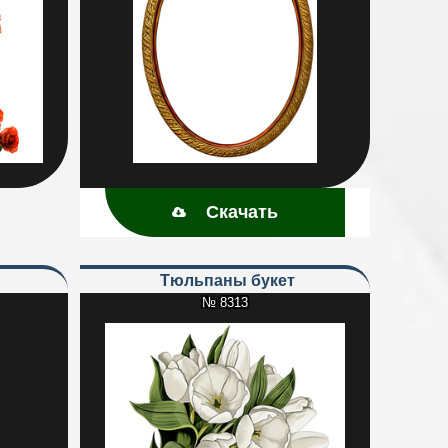
Скачать
й
Тюльпаны букет
№ 8313