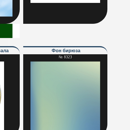
вала
Фон бирюза
№ 8323