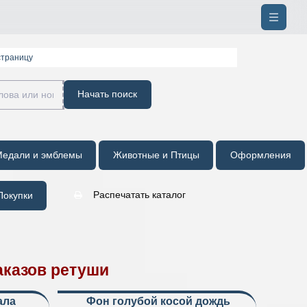
страницу
Начать поиск
едали и эмблемы
Животные и Птицы
Оформления
Распечатать каталог
окупки
аказов ретуши
ала
Фон голубой косой дождь